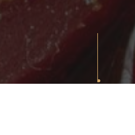
PARK DOO NOVI SAD OGRANAK HOTEL LEOPOLD I, PETR