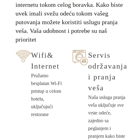
internetu tokom celog boravka. Kako biste
uvek imali svežu odeću tokom vašeg
putovanja možete koristiti uslugu pranja
veša. Vaša udobnost i potrebe su naš
prioritet
Wifi&
Servis
Internet
održavanja
Pružamo
i pranja
besplatan Wi-Fi
veša
pristup u celom
Naša usluga pranja
hotelu,
veša uključuje sve
uključujući
vrste odeće,
restorane
zajedno sa
peglanjem i
pranjem kako biste