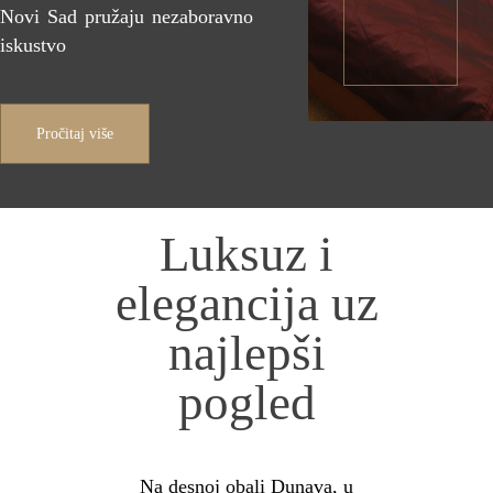
Novi Sad pružaju nezaboravno
iskustvo
Pročitaj više
Luksuz i
elegancija uz
najlepši
pogled
Na desnoj obali Dunava, u