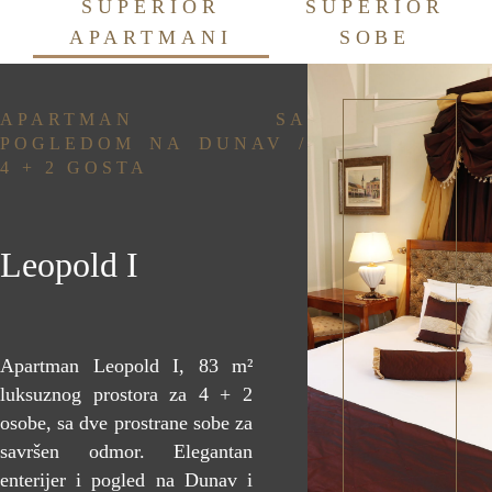
SUPERIOR
SUPERIOR
APARTMANI
SOBE
APARTMAN SA
POGLEDOM NA DUNAV /
4 + 2 GOSTA
Leopold I
Apartman Leopold I, 83 m²
luksuznog prostora za 4 + 2
osobe, sa dve prostrane sobe za
savršen odmor. Elegantan
enterijer i pogled na Dunav i