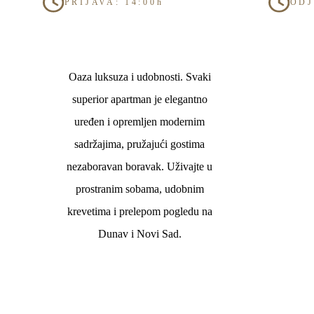
PRIJAVA: 14:00h
ODJ
Oaza luksuza i udobnosti. Svaki
superior apartman je elegantno
uređen i opremljen modernim
sadržajima, pružajući gostima
nezaboravan boravak. Uživajte u
prostranim sobama, udobnim
krevetima i prelepom pogledu na
Dunav i Novi Sad.