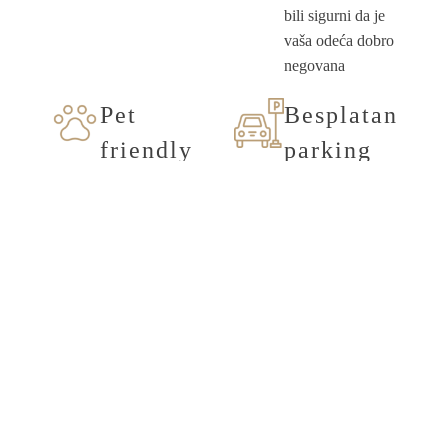
bili sigurni da je
vaša odeća dobro
negovana
Pet
Besplatan
friendly
parking
Hotel srdačno
Hotel gostima
dočekuje kućne
nudi besplatno
ljubimce, osim u
parkiranje ispred
prostorijama
hotela 24 sata
restorana
dnevno, uz video
nadzor