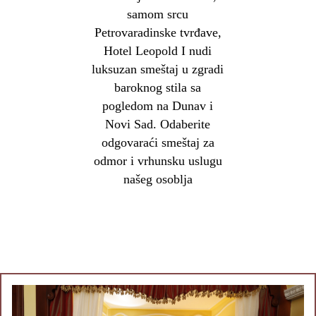
samom srcu
Petrovaradinske tvrđave,
Hotel Leopold I nudi
luksuzan smeštaj u zgradi
baroknog stila sa
pogledom na Dunav i
Novi Sad. Odaberite
odgovaraći smeštaj za
odmor i vrhunsku uslugu
našeg osoblja