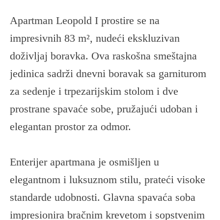
Apartman Leopold I prostire se na
impresivnih 83 m², nudeći ekskluzivan
doživljaj boravka. Ova raskošna smeštajna
jedinica sadrži dnevni boravak sa garniturom
za sedenje i trpezarijskim stolom i dve
prostrane spavaće sobe, pružajući udoban i
elegantan prostor za odmor.
Enterijer apartmana je osmišljen u
elegantnom i luksuznom stilu, prateći visoke
standarde udobnosti. Glavna spavaća soba
impresionira bračnim krevetom i sopstvenim