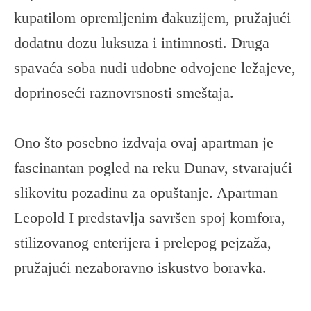
kupatilom opremljenim đakuzijem, pružajući
dodatnu dozu luksuza i intimnosti. Druga
spavaća soba nudi udobne odvojene ležajeve,
doprinoseći raznovrsnosti smeštaja.
Ono što posebno izdvaja ovaj apartman je
fascinantan pogled na reku Dunav, stvarajući
slikovitu pozadinu za opuštanje. Apartman
Leopold I predstavlja savršen spoj komfora,
stilizovanog enterijera i prelepog pejzaža,
pružajući nezaboravno iskustvo boravka.