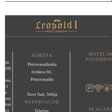
HOTELS
ADRESA
POGODNO
 obali
Petrovaradinska
amo 200
tvrđava bb,
od
Petrovaradin
 mosta,
old I
uzan
Novi Sad, Srbija
aroknoj
REZERVACIJE
ogledom
PLAĆAN
i Novi
Telefon: