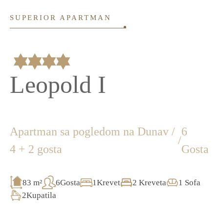
SUPERIOR APARTMAN
Leopold I
Apartman sa pogledom na Dunav /
6
/
4 + 2 gosta
Gosta
83 m²
6Gosta
1Krevet
2 Kreveta
1 Sofa
2Kupatila