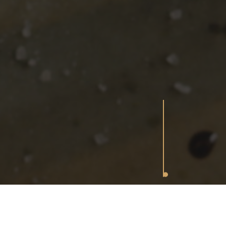
PARK DOO NOVI SAD OGRANAK HOTEL LEOPOLD I, PETR