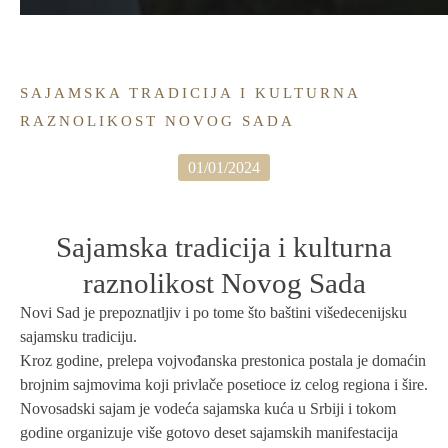
SAJAMSKA TRADICIJA I KULTURNA
RAZNOLIKOST NOVOG SADA
01/01/2024
Sajamska tradicija i kulturna
raznolikost Novog Sada
Novi Sad je prepoznatljiv i po tome što baštini višedecenijsku
sajamsku tradiciju.
Kroz godine, prelepa vojvođanska prestonica postala je domaćin
brojnim sajmovima koji privlače posetioce iz celog regiona i šire.
Novosadski sajam je vodeća sajamska kuća u Srbiji i tokom
godine organizuje više gotovo deset sajamskih manifestacija