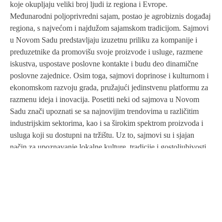
koje okupljaju veliki broj ljudi iz regiona i Evrope.
Međunarodni poljoprivredni sajam, postao je agrobiznis događaj
regiona, s najvećom i najdužom sajamskom tradicijom. Sajmovi
u Novom Sadu predstavljaju izuzetnu priliku za kompanije i
preduzetnike da promovišu svoje proizvode i usluge, razmene
iskustva, uspostave poslovne kontakte i budu deo dinamične
poslovne zajednice. Osim toga, sajmovi doprinose i kulturnom i
ekonomskom razvoju grada, pružajući jedinstvenu platformu za
razmenu ideja i inovacija. Posetiti neki od sajmova u Novom
Sadu znači upoznati se sa najnovijim trendovima u različitim
industrijskim sektorima, kao i sa širokim spektrom proizvoda i
usluga koji su dostupni na tržištu. Uz to, sajmovi su i sjajan
način za upoznavanje lokalne kulture, tradicije i gostoljubivosti
Novosađana koji će vam uvek preporučiti hotel Leopold kao
idealno mesto za udoban smeštaj i autentično iskustvo grada.
KALENDAR DEŠAVANJA ZA 2026. GODINU:
17. mart – 23. mart:
Međunarodni SAJAM KNJIGA
17. mart – 23. mart
: 30. međunarodna izložba umetnosti ART
EXPO